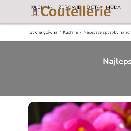
KUCHNIA
ZDROWIE
DIETA
MODA
Strona główna
/
Kuchnia
/
Najlepsze sposoby na zdr
Najleps