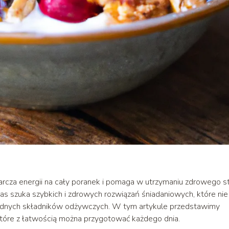
tarcza energii na cały poranek i pomaga w utrzymaniu zdrowego s
nas szuka szybkich i zdrowych rozwiązań śniadaniowych, które nie
zbędnych składników odżywczych. W tym artykule przedstawimy
 które z łatwością można przygotować każdego dnia.