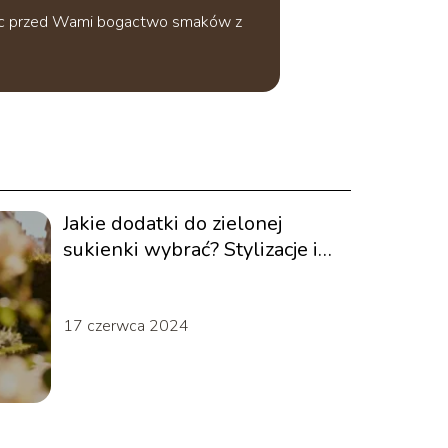
wając przed Wami bogactwo smaków z
Jakie dodatki do zielonej
sukienki wybrać? Stylizacje i
porady
17 czerwca 2024