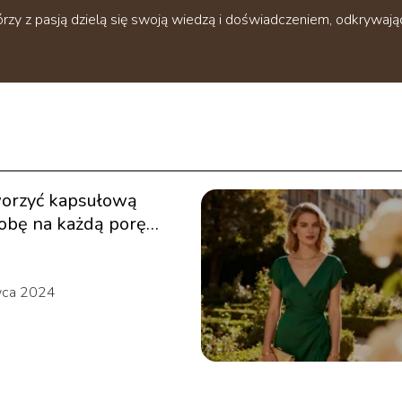
tórzy z pasją dzielą się swoją wiedzą i doświadczeniem, odkry
worzyć kapsułową
obę na każdą porę
wca 2024