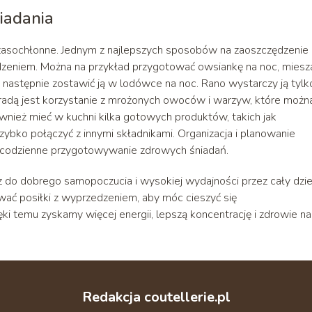
iadania
zasochłonne. Jednym z najlepszych sposobów na zaoszczędzenie
dzeniem. Można na przykład przygotować owsiankę na noc, miesz
a następnie zostawić ją w lodówce na noc. Rano wystarczy ją tylk
poradą jest korzystanie z mrożonych owoców i warzyw, które możn
wnież mieć w kuchni kilka gotowych produktów, takich jak
zybko połączyć z innymi składnikami. Organizacja i planowanie
 codzienne przygotowywanie zdrowych śniadań.
z do dobrego samopoczucia i wysokiej wydajności przez cały dzie
ać posiłki z wyprzedzeniem, aby móc cieszyć się
i temu zyskamy więcej energii, lepszą koncentrację i zdrowie na
Redakcja coutellerie.pl