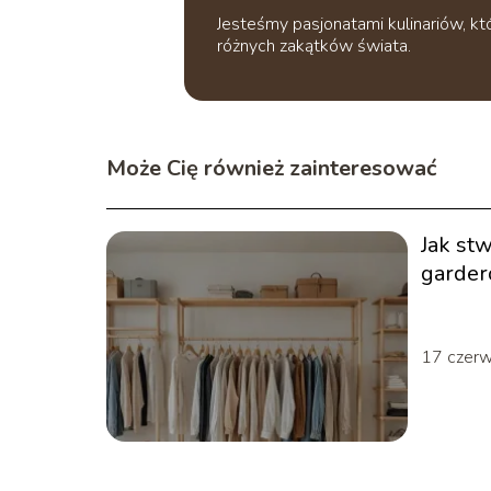
Jesteśmy pasjonatami kulinariów, k
różnych zakątków świata.
Może Cię również zainteresować
Jak st
garder
roku?
17 czer