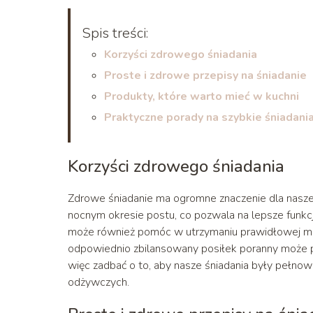
Spis treści:
Korzyści zdrowego śniadania
Proste i zdrowe przepisy na śniadanie
Produkty, które warto mieć w kuchni
Praktyczne porady na szybkie śniadani
Korzyści zdrowego śniadania
Zdrowe śniadanie ma ogromne znaczenie dla nasze
nocnym okresie postu, co pozwala na lepsze funkc
może również pomóc w utrzymaniu prawidłowej mas
odpowiednio zbilansowany posiłek poranny może p
więc zadbać o to, aby nasze śniadania były pełno
odżywczych.