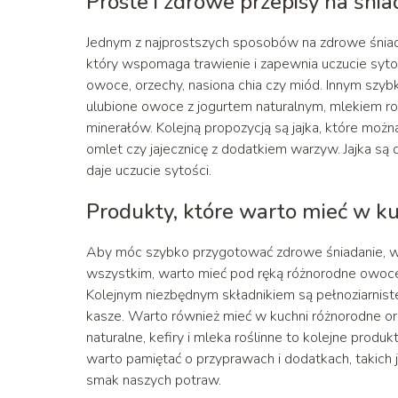
Proste i zdrowe przepisy na śnia
Jednym z najprostszych sposobów na zdrowe śniada
który wspomaga trawienie i zapewnia uczucie syto
owoce, orzechy, nasiona chia czy miód. Innym sz
ulubione owoce z jogurtem naturalnym, mlekiem ro
minerałów. Kolejną propozycją są jajka, które moż
omlet czy jajecznicę z dodatkiem warzyw. Jajka są
daje uczucie sytości.
Produkty, które warto mieć w k
Aby móc szybko przygotować zdrowe śniadanie, w
wszystkim, warto mieć pod ręką różnorodne owoce 
Kolejnym niezbędnym składnikiem są pełnoziarniste
kasze. Warto również mieć w kuchni różnorodne orz
naturalne, kefiry i mleka roślinne to kolejne prod
warto pamiętać o przyprawach i dodatkach, takich 
smak naszych potraw.