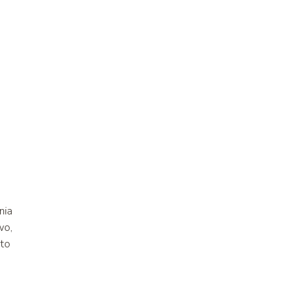
o
nia
wo,
rto