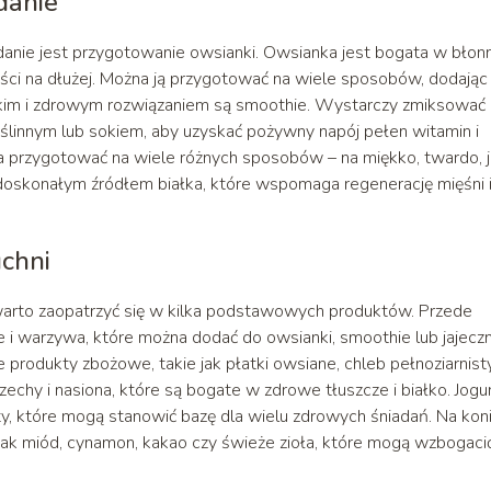
danie
nie jest przygotowanie owsianki. Owsianka jest bogata w błonn
ści na dłużej. Można ją przygotować na wiele sposobów, dodając
ybkim i zdrowym rozwiązaniem są smoothie. Wystarczy zmiksować
ślinnym lub sokiem, aby uzyskać pożywny napój pełen witamin i
na przygotować na wiele różnych sposobów – na miękko, twardo, 
 doskonałym źródłem białka, które wspomaga regenerację mięśni 
uchni
arto zaopatrzyć się w kilka podstawowych produktów. Przede
i warzywa, które można dodać do owsianki, smoothie lub jajeczn
 produkty zbożowe, takie jak płatki owsiane, chleb pełnoziarnist
echy i nasiona, które są bogate w zdrowe tłuszcze i białko. Jogu
ukty, które mogą stanowić bazę dla wielu zdrowych śniadań. Na kon
jak miód, cynamon, kakao czy świeże zioła, które mogą wzbogaci