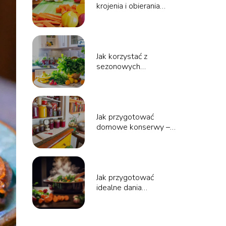
krojenia i obierania
warzyw i owoców
Jak korzystać z
sezonowych
składników w kuchni
Jak przygotować
domowe konserwy –
porady i przepisy
Jak przygotować
idealne dania
jednogarnkowe