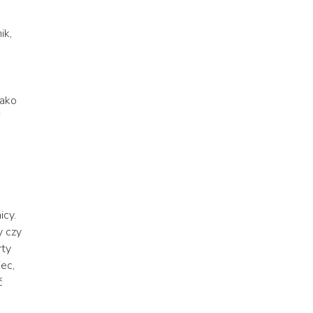
ik,
jako
i
icy.
y czy
rty
iec,
ć