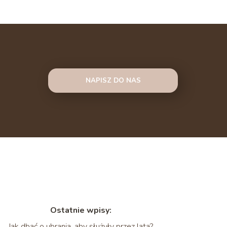
NAPISZ DO NAS
Ostatnie wpisy:
Jak dbać o ubrania, aby służyły przez lata?