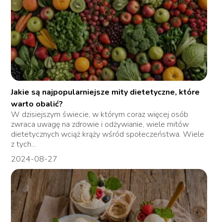
Jakie są najpopularniejsze mity dietetyczne, które
warto obalić?
W dzisiejszym świecie, w którym coraz więcej osób
zwraca uwagę na zdrowie i odżywianie, wiele mitów
dietetycznych wciąż krąży wśród społeczeństwa. Wiele
z tych...
2024-08-27