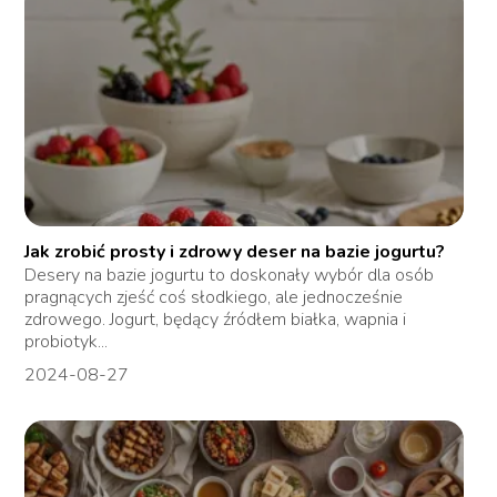
Jak zrobić prosty i zdrowy deser na bazie jogurtu?
Desery na bazie jogurtu to doskonały wybór dla osób
pragnących zjeść coś słodkiego, ale jednocześnie
zdrowego. Jogurt, będący źródłem białka, wapnia i
probiotyk...
2024-08-27