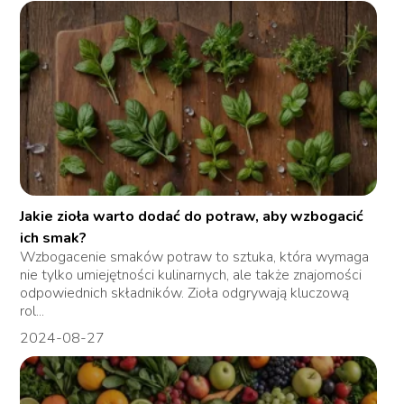
Jakie zioła warto dodać do potraw, aby wzbogacić
ich smak?
Wzbogacenie smaków potraw to sztuka, która wymaga
nie tylko umiejętności kulinarnych, ale także znajomości
odpowiednich składników. Zioła odgrywają kluczową
rol...
2024-08-27