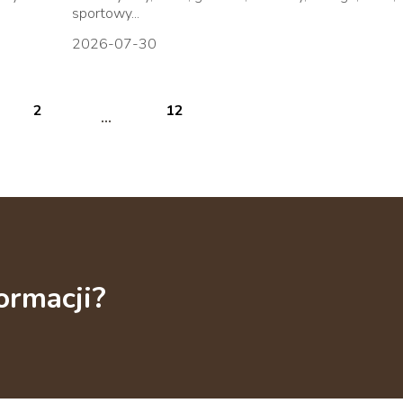
sportowy...
2026-07-30
2
12
...
ormacji?