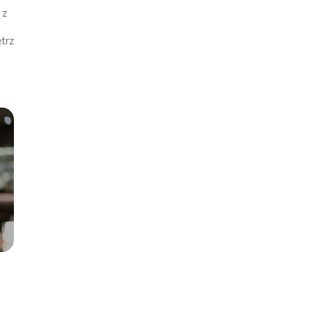
 z
trz