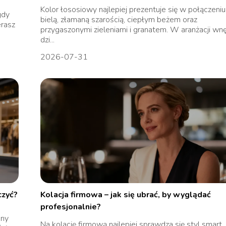
Kolor łososiowy najlepiej prezentuje się w połączeniu
gdy
bielą, złamaną szarością, ciepłym beżem oraz
erasz
przygaszonymi zieleniami i granatem. W aranżacji wnę
dzi...
2026-07-31
czyć?
Kolacja firmowa – jak się ubrać, by wyglądać
profesjonalnie?
cny
Na kolację firmową najlepiej sprawdza się styl smart