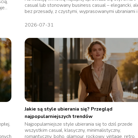
cią,
casual lub stonowany business casual – elegancki, al
e...
bez przesady, z czystymi, wyprasowanymi ubraniami i z
2026-07-31
Jakie są style ubierania się? Przegląd
najpopularniejszych trendów
płej,
Najpopularniejsze style ubierania się to dziś przede
wszystkim casual, klasyczny, minimalistyczny,
onych
romantyczny, boho, glamour, rockowy, vintage, retro,