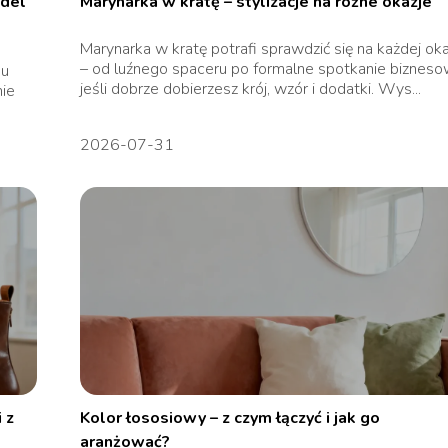
odel
Marynarka w kratę – stylizacje na różne okazje
Marynarka w kratę potrafi sprawdzić się na każdej oka
– od luźnego spaceru po formalne spotkanie bizneso
du
jeśli dobrze dobierzesz krój, wzór i dodatki. Wys...
nie
2026-07-31
 z
Kolor łososiowy – z czym łączyć i jak go
aranżować?