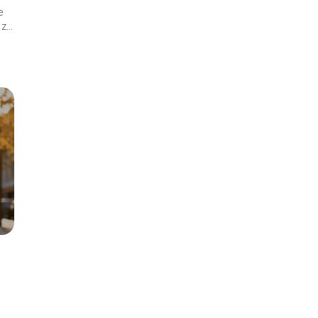
e
...