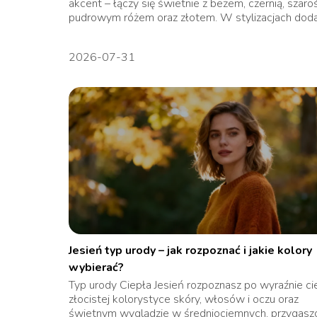
akcent – łączy się świetnie z beżem, czernią, szaroś
pudrowym różem oraz złotem. W stylizacjach dodaj
2026-07-31
Jesień typ urody – jak rozpoznać i jakie kolory
wybierać?
Typ urody Ciepła Jesień rozpoznasz po wyraźnie cie
złocistej kolorystyce skóry, włosów i oczu oraz
świetnym wyglądzie w średniociemnych, przygasz