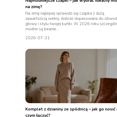
Najmodniejsze czapki – jak wybrać idealny m
na zimę?
Na zimę najlepiej sprawdzi się czapka z dużą
zawartością wełny, dobrze dopasowana do obwo
głowy i stylu twojej kurtki. W 2026 roku szczegól
modne są beanie...
2026-07-31
Komplet z dzianiny ze spódnicą – jak go nosić i
czym łączyć?