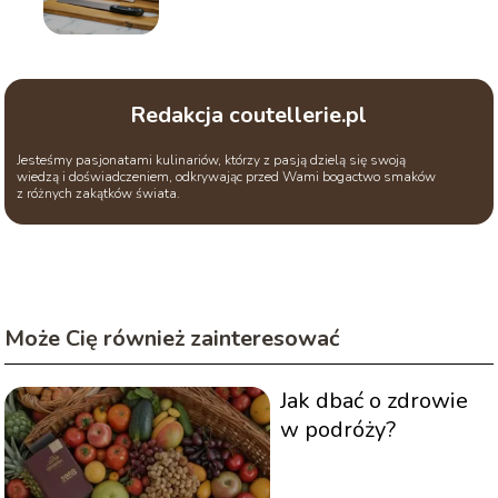
znaleźć się w każdej kuchni
Redakcja coutellerie.pl
Jesteśmy pasjonatami kulinariów, którzy z pasją dzielą się swoją
wiedzą i doświadczeniem, odkrywając przed Wami bogactwo smaków
z różnych zakątków świata.
Może Cię również zainteresować
Jak dbać o zdrowie
w podróży?