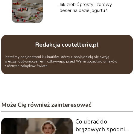
Jak zrobić prosty i zdrowy
deser na bazie jogurtu?
Redakcja coutellerie.pl
Jesteśmy pasjonatami kulinariów, którzy z pasją dzielą się swoją
wiedzą i doświadczeniem, odkrywając przed Wami bogactwo smaków
z różnych zakątków świata.
Może Cię również zainteresować
Co ubrać do
brązowych spodni?