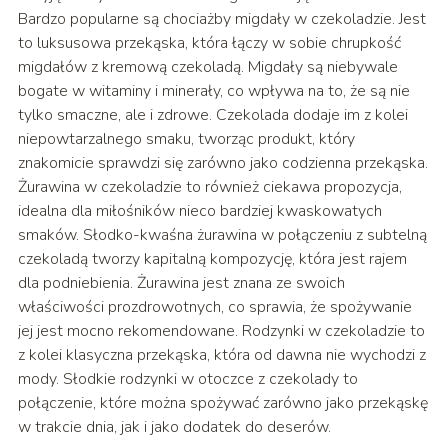
Bardzo popularne są chociażby migdały w czekoladzie. Jest
to luksusowa przekąska, która łączy w sobie chrupkość
migdałów z kremową czekoladą. Migdały są niebywale
bogate w witaminy i minerały, co wpływa na to, że są nie
tylko smaczne, ale i zdrowe. Czekolada dodaje im z kolei
niepowtarzalnego smaku, tworząc produkt, który
znakomicie sprawdzi się zarówno jako codzienna przekąska.
Żurawina w czekoladzie to również ciekawa propozycja,
idealna dla miłośników nieco bardziej kwaskowatych
smaków. Słodko-kwaśna żurawina w połączeniu z subtelną
czekoladą tworzy kapitalną kompozycję, która jest rajem
dla podniebienia. Żurawina jest znana ze swoich
właściwości prozdrowotnych, co sprawia, że spożywanie
jej jest mocno rekomendowane. Rodzynki w czekoladzie to
z kolei klasyczna przekąska, która od dawna nie wychodzi z
mody. Słodkie rodzynki w otoczce z czekolady to
połączenie, które można spożywać zarówno jako przekąskę
w trakcie dnia, jak i jako dodatek do deserów.