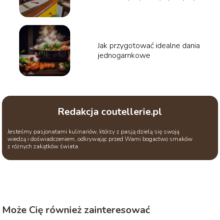
Jak przygotować idealne dania
jednogarnkowe
Redakcja coutellerie.pl
Jesteśmy pasjonatami kulinariów, którzy z pasją dzielą się swoją
wiedzą i doświadczeniem, odkrywając przed Wami bogactwo smaków
z różnych zakątków świata.
Może Cię również zainteresować