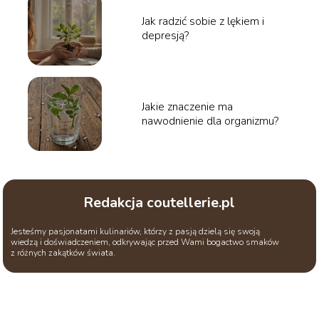
Jak radzić sobie z lękiem i
depresją?
Jakie znaczenie ma
nawodnienie dla organizmu?
Redakcja coutellerie.pl
Jesteśmy pasjonatami kulinariów, którzy z pasją dzielą się swoją
wiedzą i doświadczeniem, odkrywając przed Wami bogactwo smaków
z różnych zakątków świata.