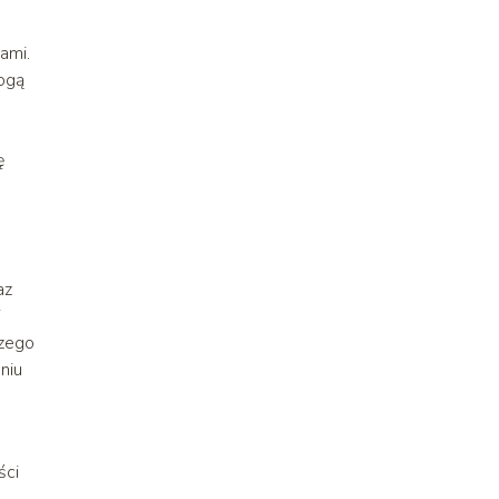
ami.
mogą
ę
az
i
szego
niu
ści