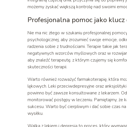
możemy zyskać większą kontrolę nad swoimi emocjam
Profesjonalna pomoc jako klucz 
Nie ma nic złego w szukaniu profesjonalnej pomocy 
psychologicznej, aby zrozumieć swoje emocje, odk
radzenia sobie z trudnościami. Terapie takie jak
negatywnych wzorców myślowych oraz w rozwijaniu
aby znaleźć terapeutę, z którym czujemy się komfo
skuteczności terapii.
Warto również rozważyć farmakoterapię, która mo
lękowych. Leki przeciwdepresyjne oraz anksjolityk
powinno być zawsze konsultowane z lekarzem. Odp
monitorować postępy w leczeniu. Pamiętajmy, że ka
sukcesu. Warto być cierpliwym i dać sobie czas 
wysiłku.
Walka z lękiem i depresją to proces, który wymaga 