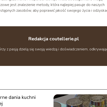
zowe jest znalezienie metody, która najlepiej pasuje do naszych
dostępnych zasobów, aby poprawić jakość swojego życia i odzyska
Redakcja coutellerie.pl
tórzy z pasją dzielą się swoją wiedzą i doświadczeniem, odkry
rne dania kuchni
ej