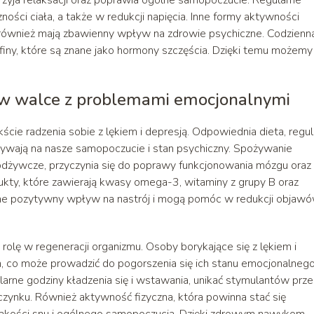
ści ciała, a także w redukcji napięcia. Inne formy aktywności
u, również mają zbawienny wpływ na zdrowie psychiczne. Codzienn
finy, które są znane jako hormony szczęścia. Dzięki temu możemy
a w walce z problemami emocjonalnymi
cie radzenia sobie z lękiem i depresją. Odpowiednia dieta, regul
ływają na nasze samopoczucie i stan psychiczny. Spożywanie
dżywcze, przyczynia się do poprawy funkcjonowania mózgu oraz
ty, które zawierają kwasy omega-3, witaminy z grupy B oraz
 one pozytywny wpływ na nastrój i mogą pomóc w redukcji objaw
 rolę w regeneracji organizmu. Osoby borykające się z lękiem i
 co może prowadzić do pogorszenia się ich stanu emocjonalnego
gularne godziny kładzenia się i wstawania, unikać stymulantów prz
ynku. Również aktywność fizyczna, która powinna stać się
y jakości snu i ogólnego samopoczucia. Dzięki zdrowym nawykom