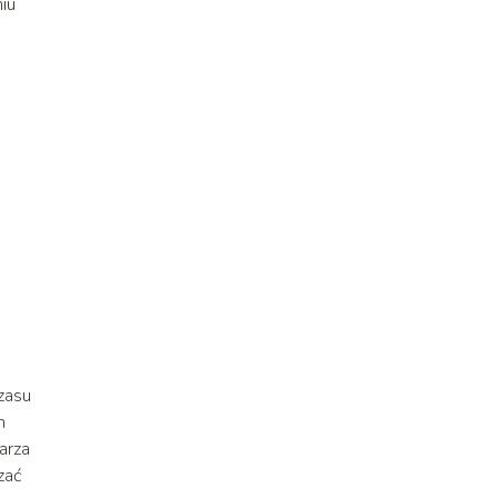
iu
zasu
h
arza
zać