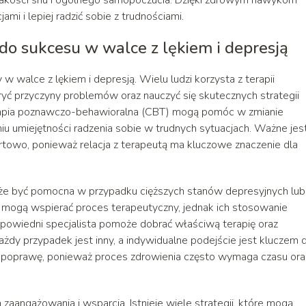
i i lepiej radzić sobie z trudnościami.
do sukcesu w walce z lękiem i depresją
w walce z lękiem i depresją. Wielu ludzi korzysta z terapii
ryć przyczyny problemów oraz nauczyć się skutecznych strategii
 terapia poznawczo-behawioralna (CBT) mogą pomóc w zmianie
 umiejętności radzenia sobie w trudnych sytuacjach. Ważne jest
rtowo, ponieważ relacja z terapeutą ma kluczowe znaczenie dla
że być pomocna w przypadku cięższych stanów depresyjnych lub
i mogą wspierać proces terapeutyczny, jednak ich stosowanie
owiedni specjalista pomoże dobrać właściwą terapię oraz
żdy przypadek jest inny, a indywidualne podejście jest kluczem 
na poprawę, ponieważ proces zdrowienia często wymaga czasu ora
zaangażowania i wsparcia. Istnieje wiele strategii, które mogą