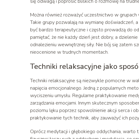
się odwagą i poprosić bliskich o rozmowę na trudn
Można również rozważyć uczestnictwo w grupach 
Takie grupy pozwalają na wymianę doświadczeń, a 
być bardzo terapeutyczne i często prowadzą do o
pamiętać, że nie każdy dzień jest dobry, a dzieleni
odnalezieniu wewnętrznej siły. Nie bój się zatem
nieocenione w trudnych momentach.
Techniki relaksacyjne jako sposó
Techniki relaksacyjne są niezwykle pomocne w walc
napięcia emocjonalnego. Jedną z popularnych metod 
wyciszeniu umysłu. Regularne praktykowanie medy
zarządzania emocjami. Innym skutecznym sposobem 
poziomu lęku poprzez spowolnienie akcji serca i obn
praktykowanie tych technik, aby zauważyć ich po
Oprócz medytacji i głębokiego oddychania, warto 
fizycznej łączy ruch z oddechem i medytacją, co s