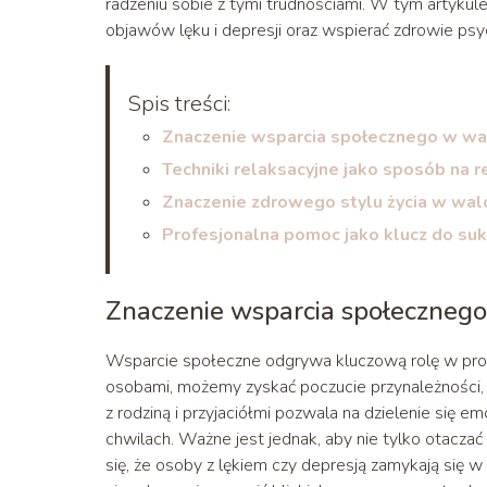
radzeniu sobie z tymi trudnościami. W tym artyk
objawów lęku i depresji oraz wspierać zdrowie psy
Spis treści:
Znaczenie wsparcia społecznego w wal
Techniki relaksacyjne jako sposób na re
Znaczenie zdrowego stylu życia w wa
Profesjonalna pomoc jako klucz do suk
Znaczenie wsparcia społecznego 
Wsparcie społeczne odgrywa kluczową rolę w proces
osobami, możemy zyskać poczucie przynależności,
z rodziną i przyjaciółmi pozwala na dzielenie się 
chwilach. Ważne jest jednak, aby nie tylko otaczać
się, że osoby z lękiem czy depresją zamykają się