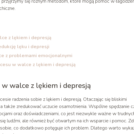
ule przyjrzymy się różnym metodom, które mogą pomóc w łagodzen
chiczne.
ce z lękiem i depresją
dukcję lęku i depresji
lce z problemami emocjonalnymi
cesu w walce z lękiem i depresją
w walce z lękiem i depresją
ie radzenia sobie z lękiem i depresją. Otaczając się bliskimi
 a także zredukować uczucie osamotnienia. Wspólne spędzanie c
emocjami oraz doświadczeniami, co jest niezwykle ważne w trudnyc
 się ludźmi, ale również być otwartym na ich wsparcie i pomoc. Zd
 w sobie, co dodatkowo potęguje ich problem. Dlatego warto wyka