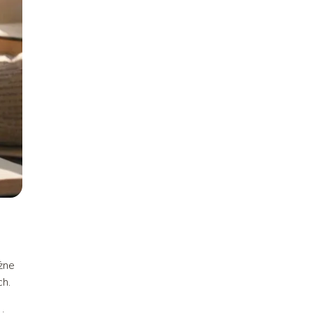
żne
ch.