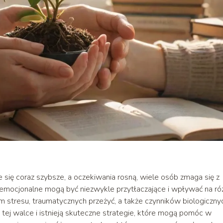
 się coraz szybsze, a oczekiwania rosną, wiele osób zmaga się z
y emocjonalne mogą być niezwykle przytłaczające i wpływać na ró
 stresu, traumatycznych przeżyć, a także czynników biologiczny
 tej walce i istnieją skuteczne strategie, które mogą pomóc w