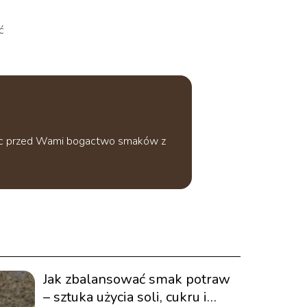
ć
wając przed Wami bogactwo smaków z
Jak zbalansować smak potraw
– sztuka użycia soli, cukru i