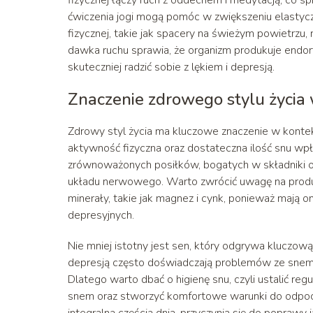
ćwiczenia jogi mogą pomóc w zwiększeniu elastyczno
fizycznej, takie jak spacery na świeżym powietrz
dawka ruchu sprawia, że organizm produkuje endor
skuteczniej radzić sobie z lękiem i depresją.
Znaczenie zdrowego stylu życi
Zdrowy styl życia ma kluczowe znaczenie w kontekś
aktywność fizyczna oraz dostateczna ilość snu wp
zrównoważonych posiłków, bogatych w składniki o
układu nerwowego. Warto zwrócić uwagę na produk
minerały, takie jak magnez i cynk, ponieważ mają
depresyjnych.
Nie mniej istotny jest sen, który odgrywa kluczową
depresją często doświadczają problemów ze snem,
Dlatego warto dbać o higienę snu, czyli ustalić re
snem oraz stworzyć komfortowe warunki do odpocz
integralną częścią dnia, przyczynia się do popraw