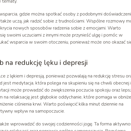
e tematy.
wsparcia, gdzie można spotkać osoby z podobnymi doświadczeni
także uczą, jak radzić sobie z trudnościami. Wspólne rozmowy 
dkrycia nowych sposobów radzenia sobie z emocjami. Warto
e się swoimi uczuciami z innymi może przynieść ulgę i pomóc w
 szukać wsparcia w swoim otoczeniu, ponieważ może ono okazać si
b na redukcję lęku i depresji
e z lękiem i depresją, ponieważ pozwalają na redukcję stresu or
jest medytacja, która polega na skupieniu się na chwili obecnej 
tacji może prowadzić do zwiększenia poczucia spokoju oraz lep
na relaksację jest głębokie oddychanie, które pomaga w obniże
iżenie ciśnienia krwi. Warto poświęcić kilka minut dziennie na
zytywny wpływ na samopoczucie.
także wprowadzić do swojej codzienności jogę. Ta forma aktywno
przyja relaksacji oraz poprawia ogólne samopoczucie. Regularne