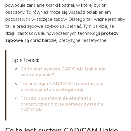
powoduje zanikanie tkanki kostnej, w której był on
osadzony. To również może się wiązać z osłabieniem
pozostałych w szczęce zębów. Dlatego tak ważne jest, aby
takie braki zębowe szybko uzupełniać. Tym bardziej że
dzięki zastosowaniu nowoczesnych technologii
protezy
zębowe
są coraz bardziej precyzyjne i estetyczne.
Spis treści:
Co to jest system CAD/CAM i jakie ma
zastosowanie?
Technologia CAD/CAM – rewolucja w
protetyce stomatologicznej
Proces powstawania elementu
protetycznego przy pomocy systemu
CAD/CAM
Co to jest system CAD/CAM i jakie