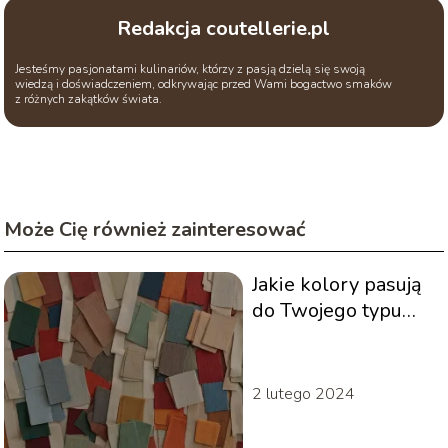
Redakcja coutellerie.pl
Jesteśmy pasjonatami kulinariów, którzy z pasją dzielą się swoją
wiedzą i doświadczeniem, odkrywając przed Wami bogactwo smaków
z różnych zakątków świata.
Może Cię również zainteresować
Jakie kolory pasują
do Twojego typu
urody?
2 lutego 2024