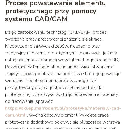
Proces powstawania elementu
protetycznego przy pomocy
systemu CAD/CAM
Dzięki zastosowaniu technologii CAD/CAM, proces
tworzenia pracy protetycznej znacznie się skraca.
Niepotrzebne są wyciski zębów, niezbędne przy
tradycyjnym leczeniu protetycznym. Lekarz skanuje jamę
ustną pacjenta za pomocą wewnątrzustnego skanera 3D.
Pozyskane w ten sposób dane umożliwiają stworzenie
trójwymiarowego obrazu, na podstawie którego powstaje
wirtualny model elementu protetycznego. Tak
przygotowany projekt jest przesyłany do frezarki
protetycznej, która wykorzystując odpowiedniemateriały
do frezowania (sprawdź
https://sklep.marrodent.pl/protetyka/materialy-cad-
cam.html
), wycina gotowy element. Wyciętą pracę
protetyczną dodatkowo pokrywa się błyszczącą warstwą
zewnętrzną, a następnie wypala w piecu do synteryzacji.