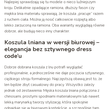
Najlepiej sprawdzają się tu modele o nieco luźniejszym
kroju. Delikatnie opadające ramiona, dłuższy fason czy
miękka linia materiału sprawiają, że koszula „pracuje” razem
z ruchem ciała. Można ją nosić całkowicie rozpiętą albo
lekko zarzuconą na ramiona. Oba warianty wyglądają równie
dobrze, ale budują nieco inny charakter.
Koszula lniana w wersji biurowej –
elegancja bez sztywnego dress
code’u
Dobrze dobrana koszula z lnu potrafi wyglądać
profesjonalnie, a jednocześnie nie daje poczucia sztywnego,
ciężkiego stroju formalnego. Najczęstszą obawą jest to, że
len będzie zbyt casualowy do pracy. Wszystko zależy
jednak od zestawienia. Męska koszula lniana połączona z
chinosami, prostymi spodniami materiałowymi lub nawet
lekką marynarką tworzy stylizację, która spokojnie
odnajduje się w biurowym kontekście, a szczególnie tam,