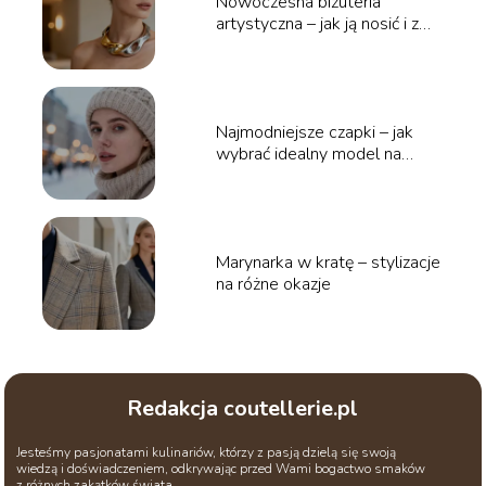
Nowoczesna biżuteria
artystyczna – jak ją nosić i z
czym łączyć?
Najmodniejsze czapki – jak
wybrać idealny model na
zimę?
Marynarka w kratę – stylizacje
na różne okazje
Redakcja coutellerie.pl
Jesteśmy pasjonatami kulinariów, którzy z pasją dzielą się swoją
wiedzą i doświadczeniem, odkrywając przed Wami bogactwo smaków
z różnych zakątków świata.