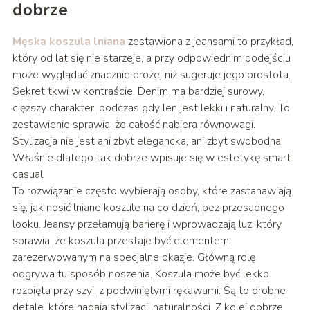
dobrze
Męska koszula lniana
zestawiona z jeansami to przykład,
który od lat się nie starzeje, a przy odpowiednim podejściu
może wyglądać znacznie drożej niż sugeruje jego prostota.
Sekret tkwi w kontraście. Denim ma bardziej surowy,
cięższy charakter, podczas gdy len jest lekki i naturalny. To
zestawienie sprawia, że całość nabiera równowagi.
Stylizacja nie jest ani zbyt elegancka, ani zbyt swobodna.
Właśnie dlatego tak dobrze wpisuje się w estetykę smart
casual.
To rozwiązanie często wybierają osoby, które zastanawiają
się, jak nosić lniane koszule na co dzień, bez przesadnego
looku. Jeansy przełamują barierę i wprowadzają luz, który
sprawia, że koszula przestaje być elementem
zarezerwowanym na specjalne okazje. Główną rolę
odgrywa tu sposób noszenia. Koszula może być lekko
rozpięta przy szyi, z podwiniętymi rękawami. Są to drobne
detale, które nadają stylizacji naturalności. Z kolei dobrze