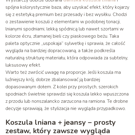
Wystarczy dobrze dobrana
damska koszula lniana
i
spójna kolorystycznie baza, aby uzyskać efekt, który kojarzy
się z estetyką premium bez przesady i bez wysiłku. Chodzi
o zestawienie koszuli z elementami w podobnej tonacji,
lnianymi spodniami, lekką spódnicą lub nawet szortami w
kolorze écru, złamanej bieli czy piaskowego beżu. Taka
paleta optycznie „uspokaja” sylwetkę i sprawia, że całość
wygląda na bardziej dopracowaną, a także podkreśla
naturalną strukturę materiału, która odpowiada za subtelny,
luksusowy efekt.
Warto też zwrócić uwagę na proporcje. Jeśli koszula ma
luźniejszy krój, dobrze zbalansować ją bardziej
dopasowanym dołem. Z kolei przy prostych, szerokich
spodniach świetnie sprawdzi się koszula lekko wpuszczona
z przodu lub nonszalancko zarzucona na ramiona. Te drobne
decyzje sprawiają, że stylizacja nie wygląda przypadkowo.
Koszula lniana + jeansy – prosty
zestaw, który zawsze wygląda