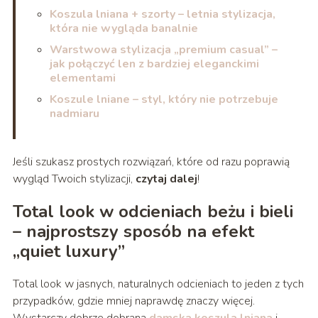
Koszula lniana + szorty – letnia stylizacja,
która nie wygląda banalnie
Warstwowa stylizacja „premium casual” –
jak połączyć len z bardziej eleganckimi
elementami
Koszule lniane – styl, który nie potrzebuje
nadmiaru
Jeśli szukasz prostych rozwiązań, które od razu poprawią
wygląd Twoich stylizacji,
czytaj dalej
!
Total look w odcieniach beżu i bieli
– najprostszy sposób na efekt
„quiet luxury”
Total look w jasnych, naturalnych odcieniach to jeden z tych
przypadków, gdzie mniej naprawdę znaczy więcej.