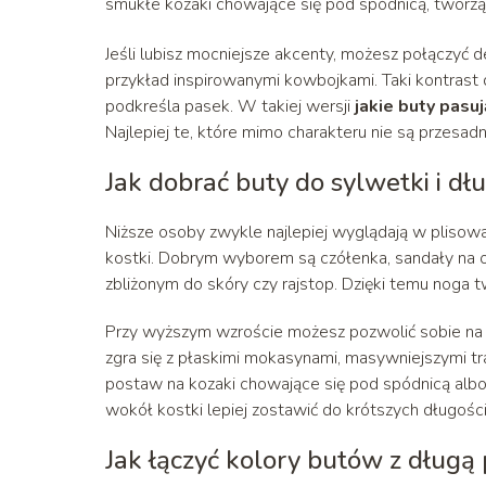
smukłe kozaki chowające się pod spódnicą, tworzące
Jeśli lubisz mocniejsze akcenty, możesz połączyć d
przykład inspirowanymi kowbojkami. Taki kontrast da
podkreśla pasek. W takiej wersji
jakie buty pasu
Najlepiej te, które mimo charakteru nie są przesadni
Jak dobrać buty do sylwetki i dł
Niższe osoby zwykle najlepiej wyglądają w plisowan
kostki. Dobrym wyborem są czółenka, sandały na o
zbliżonym do skóry czy rajstop. Dzięki temu noga tw
Przy wyższym wzroście możesz pozwolić sobie na b
zgra się z płaskimi mokasynami, masywniejszymi tr
postaw na kozaki chowające się pod spódnicą alb
wokół kostki lepiej zostawić do krótszych długości
Jak łączyć kolory butów z długą