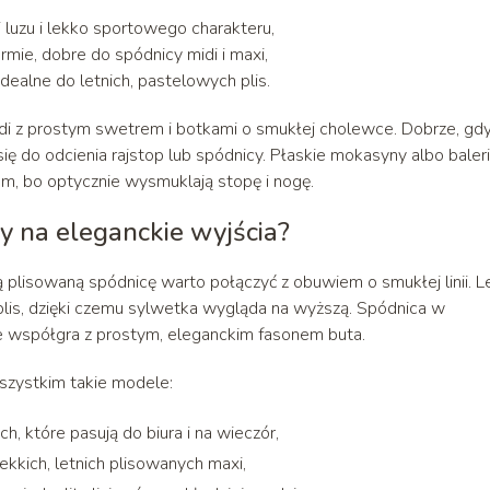
ji luzu i lekko sportowego charakteru,
rmie, dobre do spódnicy midi i maxi,
dealne do letnich, pastelowych plis.
di z prostym swetrem i botkami o smukłej cholewce. Dobrze, gd
 się do odcienia rajstop lub spódnicy. Płaskie mokasyny albo baleri
, bo optycznie wysmuklają stopę i nogę.
cy na eleganckie wyjścia?
ą plisowaną spódnicę warto połączyć z obuwiem o smukłej linii. L
plis, dzięki czemu sylwetka wygląda na wyższą. Spódnica w
 współgra z prostym, eleganckim fasonem buta.
szystkim takie modele:
h, które pasują do biura i na wieczór,
ekkich, letnich plisowanych maxi,