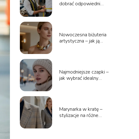
dobrać odpowiedni
fason i wymiary?
Nowoczesna biżuteria
artystyczna – jak ją
nosić i z czym łączyć?
Najmodniejsze czapki –
jak wybrać idealny
model na zimę?
Marynarka w kratę –
stylizacje na różne
okazje