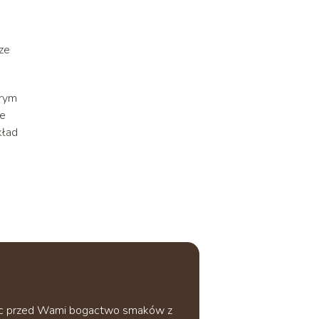
ze
brym
ze
kład
wając przed Wami bogactwo smaków z