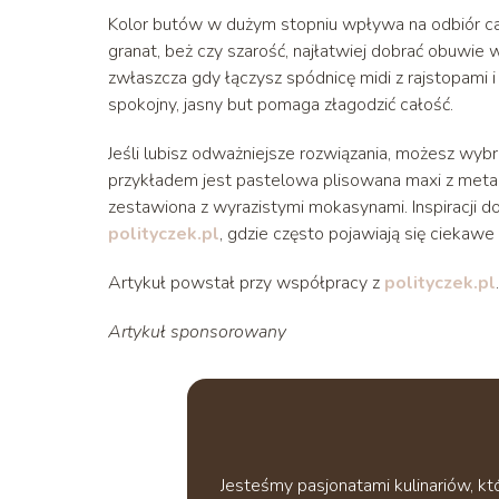
Kolor butów w dużym stopniu wpływa na odbiór całej
granat, beż czy szarość, najłatwiej dobrać obuwie 
zwłaszcza gdy łączysz spódnicę midi z rajstopami
spokojny, jasny but pomaga złagodzić całość.
Jeśli lubisz odważniejsze rozwiązania, możesz wyb
przykładem jest pastelowa plisowana maxi z meta
zestawiona z wyrazistymi mokasynami. Inspiracji 
polityczek.pl
, gdzie często pojawiają się ciekawe
Artykuł powstał przy współpracy z
polityczek.pl
.
Artykuł sponsorowany
Jesteśmy pasjonatami kulinariów, k