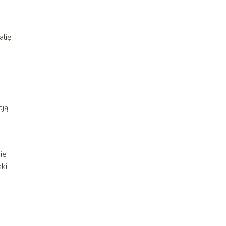
alię
ają
ie
ki,