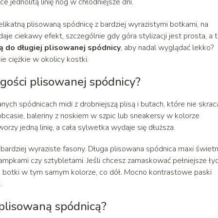
 jednolitą linię nóg w chłodniejsze dni.
elikatną plisowaną spódnicę z bardziej wyrazistymi botkami, na
je ciekawy efekt, szczególnie gdy góra stylizacji jest prosta, a t
ją do długiej plisowanej spódnicy
, aby nadal wyglądać lekko?
e ciężkie w okolicy kostki.
ugości plisowanej spódnicy?
ych spódnicach midi z drobniejszą plisą i butach, które nie skrac
bcasie, baleriny z noskiem w szpic lub sneakersy w kolorze
orzy jedną linię, a cała sylwetka wydaje się dłuższa.
ardziej wyraziste fasony. Długa plisowana spódnica maxi świetn
ampkami czy sztybletami. Jeśli chcesz zamaskować pełniejsze łyd
o botki w tym samym kolorze, co dół. Mocno kontrastowe paski
.
 plisowaną spódnicą?