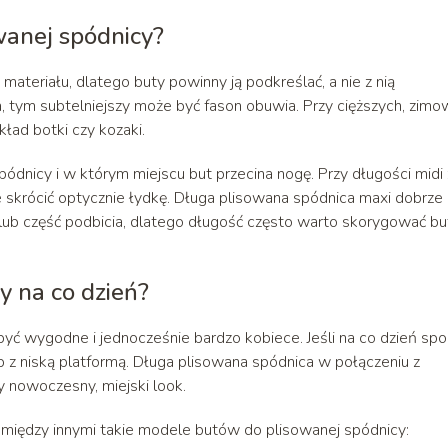
wanej spódnicy?
ateriału, dlatego buty powinny ją podkreślać, a nie z nią
ca, tym subtelniejszy może być fason obuwia. Przy cięższych, zim
kład botki czy kozaki.
ódnicy i w którym miejscu but przecina nogę. Przy długości midi
skrócić optycznie łydkę. Długa plisowana spódnica maxi dobrze
 lub część podbicia, dlatego długość często warto skorygować b
y na co dzień?
yć wygodne i jednocześnie bardzo kobiece. Jeśli na co dzień spo
b z niską platformą. Długa plisowana spódnica w połączeniu z
nowoczesny, miejski look.
iędzy innymi takie modele butów do plisowanej spódnicy: