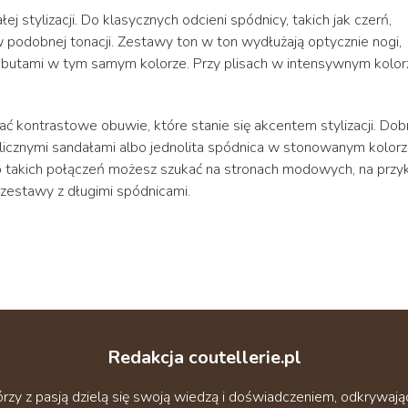
 stylizacji. Do klasycznych odcieni spódnicy, takich jak czerń,
w podobnej tonacji. Zestawy ton w ton wydłużają optycznie nogi,
 i butami w tym samym kolorze. Przy plisach w intensywnym kolor
rać kontrastowe obuwie, które stanie się akcentem stylizacji. Do
licznymi sandałami albo jednolita spódnica w stonowanym kolor
do takich połączeń możesz szukać na stronach modowych, na przy
 zestawy z długimi spódnicami.
Redakcja coutellerie.pl
tórzy z pasją dzielą się swoją wiedzą i doświadczeniem, odkry