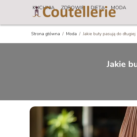
KUCHNIA
ZDROWIE
DIETA
MODA
Strona główna
/
Moda
/
Jakie buty pasują do długie
Jakie b