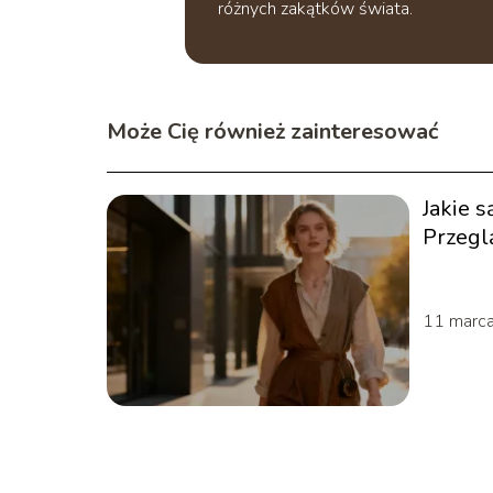
różnych zakątków świata.
Może Cię również zainteresować
Jakie s
Przegl
trend
11 marc