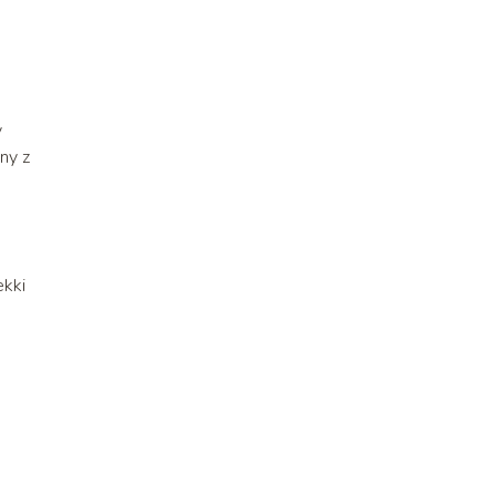
y
ny z
ekki