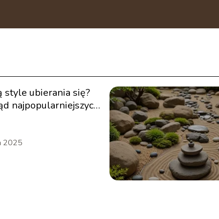
ą style ubierania się?
ąd najpopularniejszych
ów
a 2025