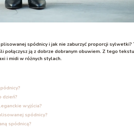
j plisowanej spódnicy
i jak nie zaburzyć proporcji sylwetki?
śli połączysz ją z dobrze dobranym obuwiem. Z tego tekst
i i midi w różnych stylach.
spódnicy?
o dzień?
leganckie wyjścia?
 plisowanej spódnicy?
waną spódnicą?