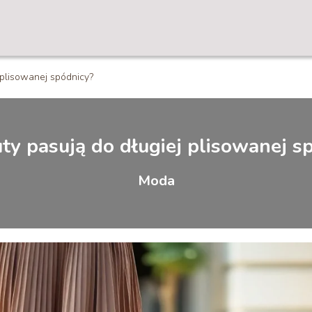
j plisowanej spódnicy?
uty pasują do długiej plisowanej s
Moda