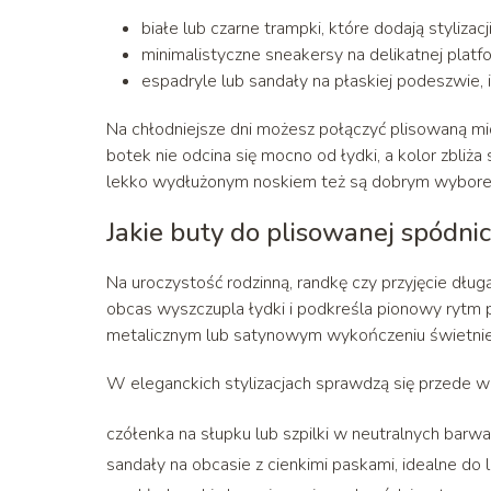
białe lub czarne trampki, które dodają stylizac
minimalistyczne sneakersy na delikatnej platfo
espadryle lub sandały na płaskiej podeszwie, i
Na chłodniejsze dni możesz połączyć plisowaną mi
botek nie odcina się mocno od łydki, a kolor zbliża
lekko wydłużonym noskiem też są dobrym wyborem
Jakie buty do plisowanej spódni
Na uroczystość rodzinną, randkę czy przyjęcie dług
obcas wyszczupla łydki i podkreśla pionowy rytm 
metalicznym lub satynowym wykończeniu świetnie
W eleganckich stylizacjach sprawdzą się przede w
czółenka na słupku lub szpilki w neutralnych barwac
sandały na obcasie z cienkimi paskami, idealne do l