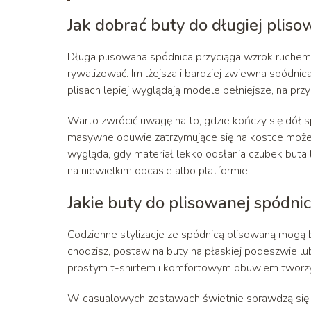
Jak dobrać buty do długiej pliso
Długa plisowana spódnica przyciąga wzrok ruchem m
rywalizować. Im lżejsza i bardziej zwiewna spódni
plisach lepiej wyglądają modele pełniejsze, na przy
Warto zwrócić uwagę na to, gdzie kończy się dół sp
masywne obuwie zatrzymujące się na kostce może 
wygląda, gdy materiał lekko odsłania czubek buta
na niewielkim obcasie albo platformie.
Jakie buty do plisowanej spódnic
Codzienne stylizacje ze spódnicą plisowaną mogą b
chodzisz, postaw na buty na płaskiej podeszwie lu
prostym t-shirtem i komfortowym obuwiem tworzy 
W casualowych zestawach świetnie sprawdzą się m