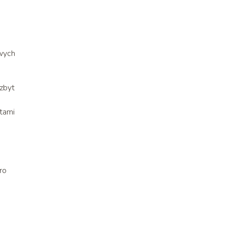
owych
 zbyt
utami
ro