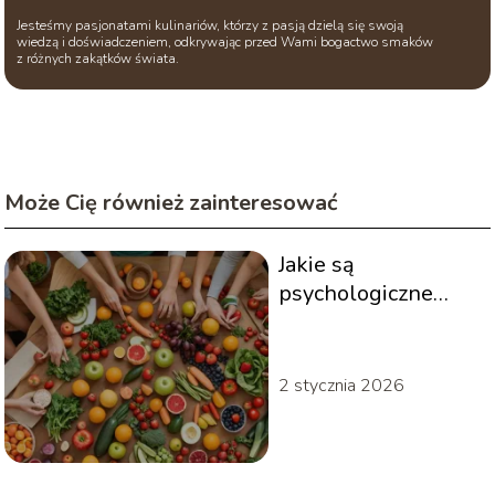
Jesteśmy pasjonatami kulinariów, którzy z pasją dzielą się swoją
wiedzą i doświadczeniem, odkrywając przed Wami bogactwo smaków
z różnych zakątków świata.
Może Cię również zainteresować
Jakie są
psychologiczne
aspekty zdrowego
stylu życia?
2 stycznia 2026