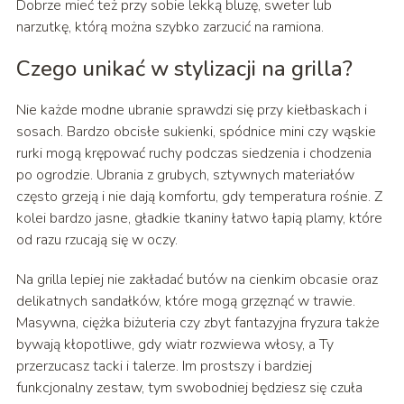
Dobrze mieć też przy sobie lekką bluzę, sweter lub
narzutkę, którą można szybko zarzucić na ramiona.
Czego unikać w stylizacji na grilla?
Nie każde modne ubranie sprawdzi się przy kiełbaskach i
sosach. Bardzo obcisłe sukienki, spódnice mini czy wąskie
rurki mogą krępować ruchy podczas siedzenia i chodzenia
po ogrodzie. Ubrania z grubych, sztywnych materiałów
często grzeją i nie dają komfortu, gdy temperatura rośnie. Z
kolei bardzo jasne, gładkie tkaniny łatwo łapią plamy, które
od razu rzucają się w oczy.
Na grilla lepiej nie zakładać butów na cienkim obcasie oraz
delikatnych sandałków, które mogą grzęznąć w trawie.
Masywna, ciężka biżuteria czy zbyt fantazyjna fryzura także
bywają kłopotliwe, gdy wiatr rozwiewa włosy, a Ty
przerzucasz tacki i talerze. Im prostszy i bardziej
funkcjonalny zestaw, tym swobodniej będziesz się czuła