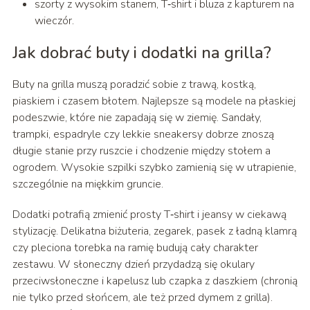
szorty z wysokim stanem, T‑shirt i bluza z kapturem na
wieczór.
Jak dobrać buty i dodatki na grilla?
Buty na grilla muszą poradzić sobie z trawą, kostką,
piaskiem i czasem błotem. Najlepsze są modele na płaskiej
podeszwie, które nie zapadają się w ziemię. Sandały,
trampki, espadryle czy lekkie sneakersy dobrze znoszą
długie stanie przy ruszcie i chodzenie między stołem a
ogrodem. Wysokie szpilki szybko zamienią się w utrapienie,
szczególnie na miękkim gruncie.
Dodatki potrafią zmienić prosty T‑shirt i jeansy w ciekawą
stylizację. Delikatna biżuteria, zegarek, pasek z ładną klamrą
czy pleciona torebka na ramię budują cały charakter
zestawu. W słoneczny dzień przydadzą się okulary
przeciwsłoneczne i kapelusz lub czapka z daszkiem (chronią
nie tylko przed słońcem, ale też przed dymem z grilla).