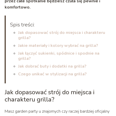
przez całe spotkanie będziesz czuła się pewnie i
komfortowo.
Spis treści:
Jak dopasować strój do miejsca i charakteru
grilla?
Jakie materiały i kolory wybrać na grilla?
Jak łączyć sukienki, spódnice i spodnie na
grilla?
Jak dobrać buty i dodatki na grilla?
Czego unikać w stylizacji na grilla?
Jak dopasować strój do miejsca i
charakteru grilla?
Masz garden party u znajomych czy raczej bardziej oficjalny