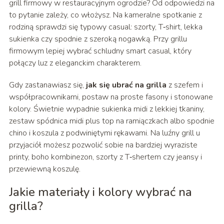
grill firmowy w restauracyjnym ogrodzie? Od odpowiedzi na
to pytanie zależy, co włożysz. Na kameralne spotkanie z
rodziną sprawdzi się typowy casual: szorty, T‑shirt, lekka
sukienka czy spodnie z szeroką nogawką. Przy grillu
firmowym lepiej wybrać schludny smart casual, który
połączy luz z eleganckim charakterem.
Gdy zastanawiasz się,
jak się ubrać na grilla
z szefem i
współpracownikami, postaw na proste fasony i stonowane
kolory. Świetnie wypadnie sukienka midi z lekkiej tkaniny,
zestaw spódnica midi plus top na ramiączkach albo spodnie
chino i koszula z podwiniętymi rękawami. Na luźny grill u
przyjaciół możesz pozwolić sobie na bardziej wyraziste
printy, boho kombinezon, szorty z T‑shertem czy jeansy i
przewiewną koszulę.
Jakie materiały i kolory wybrać na
grilla?