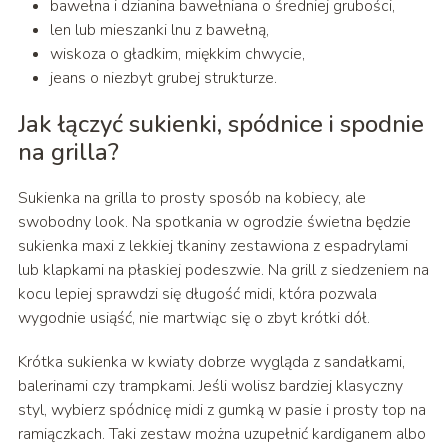
bawełna i dzianina bawełniana o średniej grubości,
len lub mieszanki lnu z bawełną,
wiskoza o gładkim, miękkim chwycie,
jeans o niezbyt grubej strukturze.
Jak łączyć sukienki, spódnice i spodnie
na grilla?
Sukienka na grilla to prosty sposób na kobiecy, ale
swobodny look. Na spotkania w ogrodzie świetna będzie
sukienka maxi z lekkiej tkaniny zestawiona z espadrylami
lub klapkami na płaskiej podeszwie. Na grill z siedzeniem na
kocu lepiej sprawdzi się długość midi, która pozwala
wygodnie usiąść, nie martwiąc się o zbyt krótki dół.
Krótka sukienka w kwiaty dobrze wygląda z sandałkami,
balerinami czy trampkami. Jeśli wolisz bardziej klasyczny
styl, wybierz spódnicę midi z gumką w pasie i prosty top na
ramiączkach. Taki zestaw można uzupełnić kardiganem albo