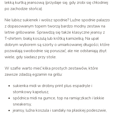
lekką kurtką jeansową (przydaje się, gdy zrobi się chłodniej
po zachodzie słońca).
Nie lubisz sukienek i wolisz spodnie? Luźne spodnie palazzo
z dopasowanym topem tworzą bardzo modny zestaw na
letnie grillowanie. Sprawdzą się także klasyczne jeansy z
T‑shirtem, białą koszulą lub krótką kamizelką. Na upał
dobrym wyborem są szorty o umiarkowanej długości, które
pozwalają swobodnie się poruszać, ale nie odsłaniają zbyt
wiele, gdy siadasz przy stole.
W szafie warto mieć kilka prostych zestawów, które
zawsze zdadzą egzamin na grillu:
sukienka midi w drobny print plus espadryle i
słomkowy kapelusz,
spódnica midi na gumce, top na ramiączkach i lekkie
sneakersy,
jeansy, luźna koszula i sandały na płaskiej podeszwie,