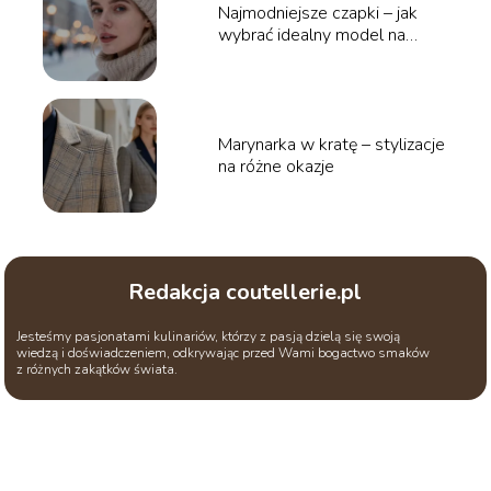
Najmodniejsze czapki – jak
wybrać idealny model na
zimę?
Marynarka w kratę – stylizacje
na różne okazje
Redakcja coutellerie.pl
Jesteśmy pasjonatami kulinariów, którzy z pasją dzielą się swoją
wiedzą i doświadczeniem, odkrywając przed Wami bogactwo smaków
z różnych zakątków świata.