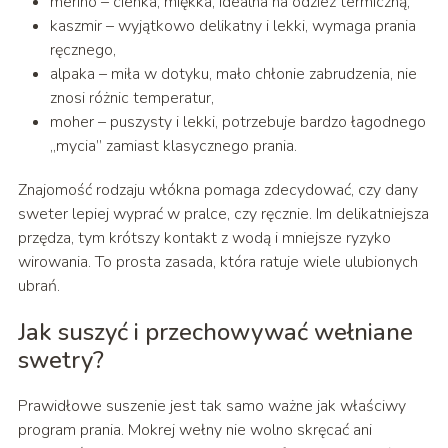
merino – cienka, miękka, idealna na odzież termiczną,
kaszmir – wyjątkowo delikatny i lekki, wymaga prania
ręcznego,
alpaka – miła w dotyku, mało chłonie zabrudzenia, nie
znosi różnic temperatur,
moher – puszysty i lekki, potrzebuje bardzo łagodnego
„mycia” zamiast klasycznego prania.
Znajomość rodzaju włókna pomaga zdecydować, czy dany
sweter lepiej wyprać w pralce, czy ręcznie. Im delikatniejsza
przędza, tym krótszy kontakt z wodą i mniejsze ryzyko
wirowania. To prosta zasada, która ratuje wiele ulubionych
ubrań.
Jak suszyć i przechowywać wełniane
swetry?
Prawidłowe suszenie jest tak samo ważne jak właściwy
program prania. Mokrej wełny nie wolno skręcać ani