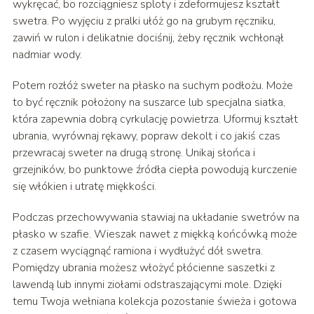
wykręcać, bo rozciągniesz sploty i zdeformujesz kształt
swetra. Po wyjęciu z pralki ułóż go na grubym ręczniku,
zawiń w rulon i delikatnie dociśnij, żeby ręcznik wchłonął
nadmiar wody.
Potem rozłóż sweter na płasko na suchym podłożu. Może
to być ręcznik położony na suszarce lub specjalna siatka,
która zapewnia dobrą cyrkulację powietrza. Uformuj kształt
ubrania, wyrównaj rękawy, popraw dekolt i co jakiś czas
przewracaj sweter na drugą stronę. Unikaj słońca i
grzejników, bo punktowe źródła ciepła powodują kurczenie
się włókien i utratę miękkości.
Podczas przechowywania stawiaj na układanie swetrów na
płasko w szafie. Wieszak nawet z miękką końcówką może
z czasem wyciągnąć ramiona i wydłużyć dół swetra.
Pomiędzy ubrania możesz włożyć płócienne saszetki z
lawendą lub innymi ziołami odstraszającymi mole. Dzięki
temu Twoja wełniana kolekcja pozostanie świeża i gotowa