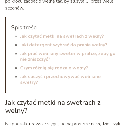
po kroku zadbać o wełnę tak, by służyła Ci przez wiele
sezonów.
Spis treści:
Jak czytać metki na swetrach z wełny?
Jaki detergent wybrać do prania wełny?
Jak prać wełniany sweter w pralce, żeby go
nie zniszczyć?
Czym różnią się rodzaje wełny?
Jak suszyć i przechowywać wełniane
swetry?
Jak czytać metki na swetrach z
wełny?
Na początku zawsze sięgnij po najprostsze narzędzie, czyli